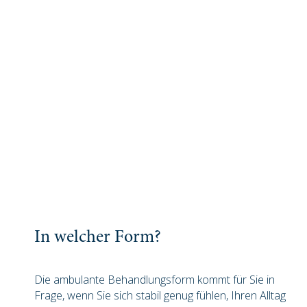
Was können wir tun?
Mit Ihnen einen Termin vereinbaren – Ihnen zuhören
– die richtigen Fragen stellen. Dafür nehmen wir uns
gerne Zeit für das erste Gespräch. Wir setzen uns
zusammen und legen alle Karten aus. Gemeinsam
planen wir Ihre Behandlungsziele, vereinbaren, wie
Sie diese erreichen können und geben eine
Einschätzung ab, über die Dauer und die Kosten. Der
einfachste Weg für Sie? Ihre zuweisende Fachperson
überweist Sie an uns, Sie kontaktieren uns via
Kontaktformular oder rufen uns an.
KONTAKT
In welcher Form?
Die ambulante Behandlungsform kommt für Sie in
Frage, wenn Sie sich stabil genug fühlen, Ihren Alltag