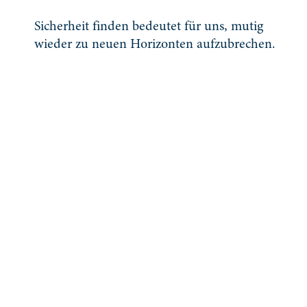
Sicherheit finden bedeutet für uns, mutig
wieder zu neuen Horizonten aufzubrechen.
Respekt!
Es braucht Mut, sich Hilfe zu holen. Es braucht Mut,
sich auf diesen Weg zu begeben. Wir stehen Ihnen
motivierend mit Menschlichkeit und Fachwissen beim
Navigieren zu Seite. Wir wissen, dass die