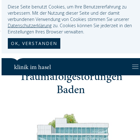
Diese Seite benutzt Cookies, um Ihre Benutzererfahrung zu
verbessern. Mit der Nutzung dieser Seite und der damit
verbundenen Verwendung von Cookies stimmen Sie unserer
Datenschutzerklärung
zu. Cookies können Sie jederzeit in den
Klinik Im Hasel
Über uns
Traumaambulatorium Baden
Einstellungen Ihres Browser verwalten.
OK, VERSTANDEN
Ambulatorium für
klinik im hasel
Traumafolgestörungen
Baden